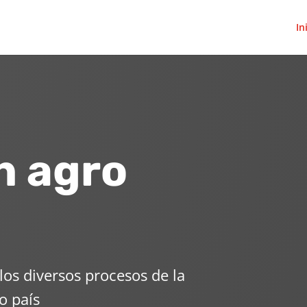
In
n agro
os diversos procesos de la
o país