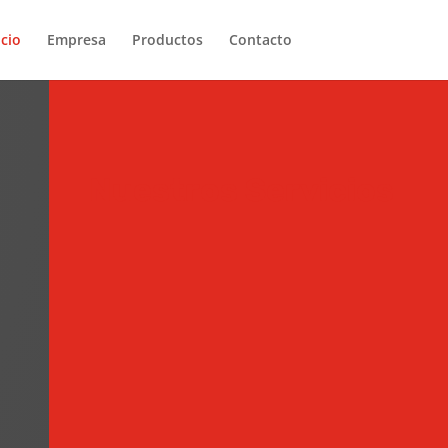
icio
Empresa
Productos
Contacto
Nuestros Servicios
Importación
Importación propia de marcas que
representamos
Venta
Venta directa a publico o empresa