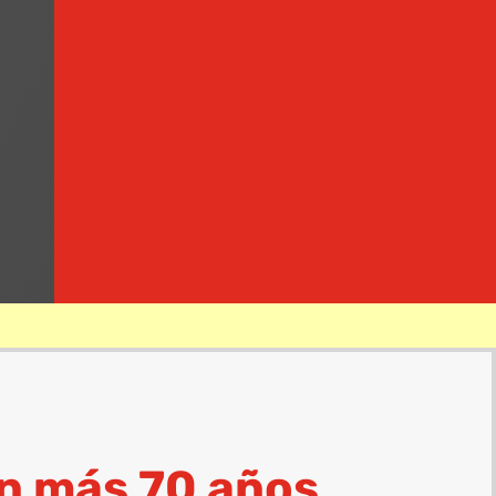
Respaldo
representantes de marcas
reconocidas mundialmente
Asesoramiento
experiencia y conocimiento a su
servicio
n más 70 años