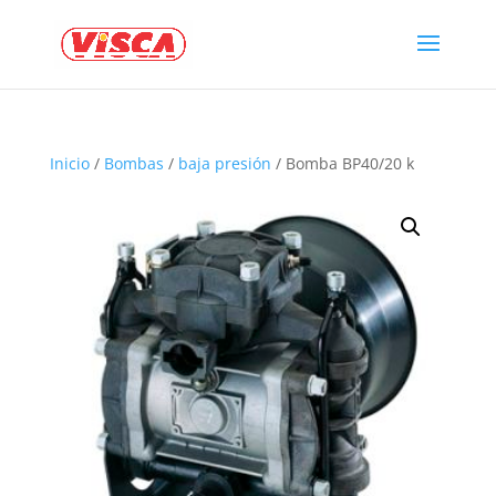
Inicio
/
Bombas
/
baja presión
/ Bomba BP40/20 k