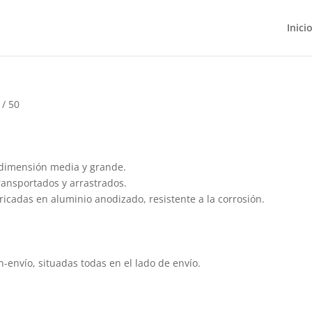
Inici
/ 50
e dimensión media y grande.
ransportados y arrastrados.
bricadas en aluminio anodizado, resistente a la corrosión.
n-envío, situadas todas en el lado de envío.